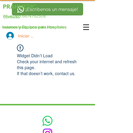
PRAH
MEDIC
¡Escribenos un mensaje!
Whatsapp 6674792508
Contacto
Insumos y Equipos para Hospitales
admonvtas@prahmedic.com
Iniciar sesión
Widget Didn’t Load
Check your internet and refresh
this page.
If that doesn’t work, contact us.