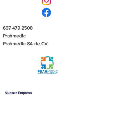
667 479 2508
Prahmedic
Prahmedic SA de CV
Nuestra Empresa
Acerca de nuestra empresa
Legal
Términos y condiciones
Aviso de privacidad
Oficina
Matriz | Culiacán de
Rosales, Sinaloa
Rafael Buelna, 1085-A
Colonia Las Quintas
C.P. 80060 Culiacán, Sin.,