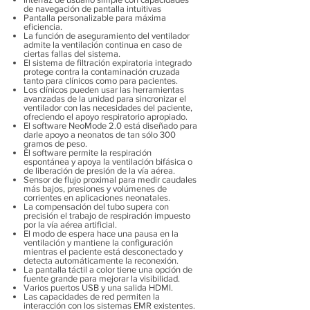
de navegación de pantalla intuitivas
Pantalla personalizable para máxima
eficiencia.
La función de aseguramiento del ventilador
admite la ventilación continua en caso de
ciertas fallas del sistema.
El sistema de filtración expiratoria integrado
protege contra la contaminación cruzada
tanto para clínicos como para pacientes.
Los clínicos pueden usar las herramientas
avanzadas de la unidad para sincronizar el
ventilador con las necesidades del paciente,
ofreciendo el apoyo respiratorio apropiado.
El software NeoMode 2.0 está diseñado para
darle apoyo a neonatos de tan sólo 300
gramos de peso.
El software permite la respiración
espontánea y apoya la ventilación bifásica o
de liberación de presión de la vía aérea.
Sensor de flujo proximal para medir caudales
más bajos, presiones y volúmenes de
corrientes en aplicaciones neonatales.
La compensación del tubo supera con
precisión el trabajo de respiración impuesto
por la vía aérea artificial.
El modo de espera hace una pausa en la
ventilación y mantiene la configuración
mientras el paciente está desconectado y
detecta automáticamente la reconexión.
La pantalla táctil a color tiene una opción de
fuente grande para mejorar la visibilidad.
Varios puertos USB y una salida HDMI.
Las capacidades de red permiten la
interacción con los sistemas EMR existentes.